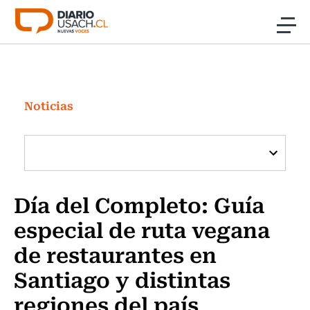
Click acá para ir directamente al contenido
Noticias
Investigación
Noticias
Cultura
Programas Radio y TV Usach
Día del Completo: Guía
especial de ruta vegana
de restaurantes en
Santiago y distintas
regiones del país