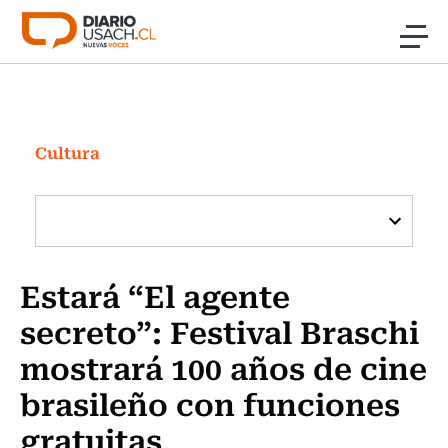
Click acá para ir directamente al contenido
Noticias
Investigación
Cultura
Cultura
Programas Radio y TV Usach
Estará “El agente
secreto”: Festival Braschi
mostrará 100 años de cine
brasileño con funciones
gratuitas