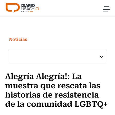
Click acá para ir directamente al contenido
Noticias
Investigación
Noticias
Cultura
Programas Radio y TV Usach
Alegría Alegría!: La
muestra que rescata las
historias de resistencia
de la comunidad LGBTQ+