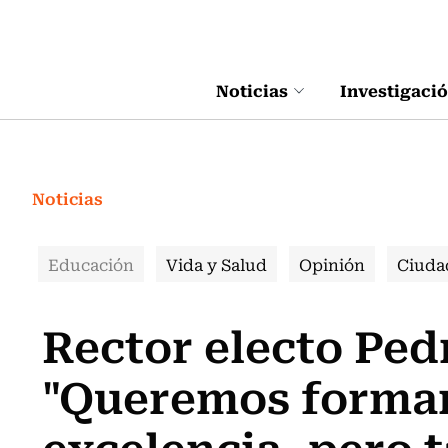
Click acá para ir directamente al contenido
Noticias
Investigaci
Noticias
Educación
Vida y Salud
Opinión
Ciuda
Rector electo Ped
"Queremos formar
excelencia, pero 