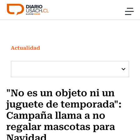
Click acá para ir directamente al contenido
Noticias
Investigación
Actualidad
Cultura
Programas Radio y TV Usach
"No es un objeto ni un
juguete de temporada":
Campaña llama a no
regalar mascotas para
Navidad