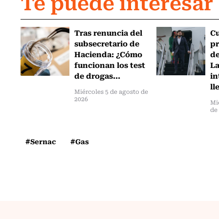
Te puede interesar
Tras renuncia del
C
subsecretario de
pr
Hacienda: ¿Cómo
de
funcionan los test
L
de drogas...
in
ll
Miércoles 5 de agosto de
2026
Mi
de
#Sernac
#Gas