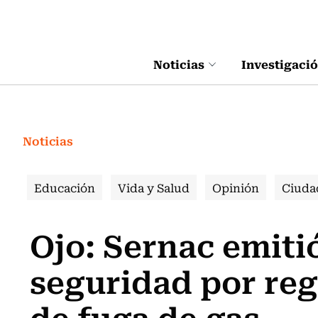
Click acá para ir directamente al contenido
Noticias
Investigaci
Noticias
Educación
Vida y Salud
Opinión
Ciuda
Ojo: Sernac emitió
seguridad por reg
de fuga de gas