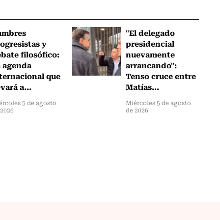
umbres
"El delegado
ogresistas y
presidencial
bate filosófico:
nuevamente
a agenda
arrancando":
ternacional que
Tenso cruce entre
evará a...
Matías...
ércoles 5 de agosto
Miércoles 5 de agosto
 2026
de 2026