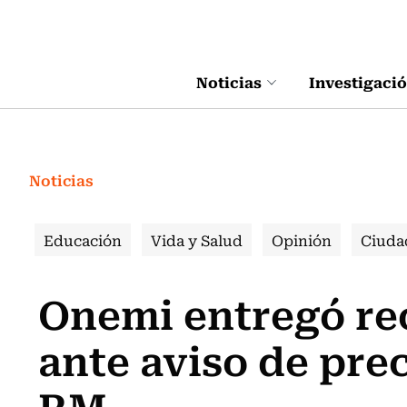
Click acá para ir directamente al contenido
Noticias
Investigaci
Noticias
Educación
Vida y Salud
Opinión
Ciuda
Onemi entregó r
ante aviso de prec
RM