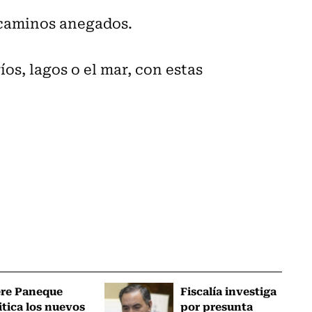
 caminos anegados.
os, lagos o el mar, con estas
ere Paneque
Fiscalía investiga
itica los nuevos
por presunta