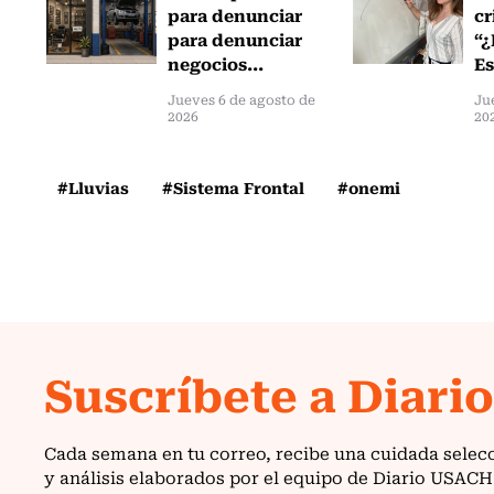
para denunciar
cr
para denunciar
“¿
negocios...
Es
Jueves 6 de agosto de
Ju
2026
20
#Lluvias
#Sistema Frontal
#onemi