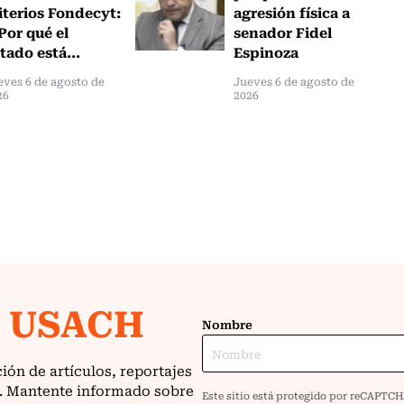
iterios Fondecyt:
agresión física a
Por qué el
senador Fidel
tado está...
Espinoza
eves 6 de agosto de
Jueves 6 de agosto de
26
2026