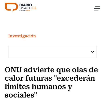
Click acá para ir directamente al contenido
Noticias
Investigación
Investigación
Cultura
Programas Radio y TV Usach
ONU advierte que olas de
calor futuras "excederán
límites humanos y
sociales"