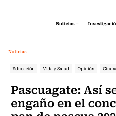
Click acá para ir directamente al contenido
Noticias
Investigaci
Noticias
Educación
Vida y Salud
Opinión
Ciuda
Pascuagate: Así se
engaño en el conc
pan de pascua 20