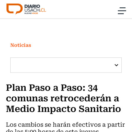
Click acá para ir directamente al contenido
Noticias
Investigación
Noticias
Cultura
Programas Radio y TV Usach
Plan Paso a Paso: 34
comunas retrocederán a
Medio Impacto Sanitario
Los cambios se harán efectivos a partir
de las 5:00 horas de este jueves.