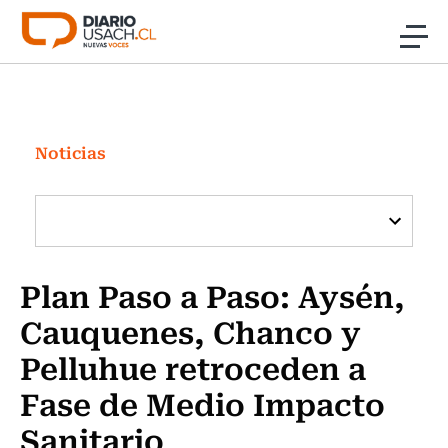
Click acá para ir directamente al contenido
Noticias
Investigación
Noticias
Cultura
Programas Radio y TV Usach
Plan Paso a Paso: Aysén,
Cauquenes, Chanco y
Pelluhue retroceden a
Fase de Medio Impacto
Sanitario