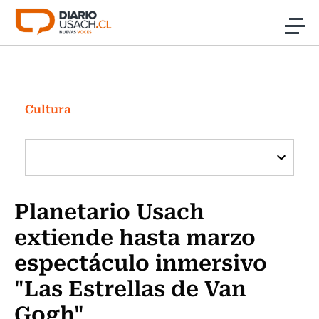
Click acá para ir directamente al contenido
Noticias
Investigación
Cultura
Cultura
Programas Radio y TV Usach
Planetario Usach
extiende hasta marzo
espectáculo inmersivo
"Las Estrellas de Van
Gogh"