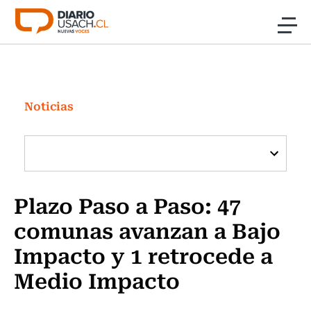
Click acá para ir directamente al contenido
Noticias
Investigación
Noticias
Cultura
Programas Radio y TV Usach
Plazo Paso a Paso: 47
comunas avanzan a Bajo
Impacto y 1 retrocede a
Medio Impacto