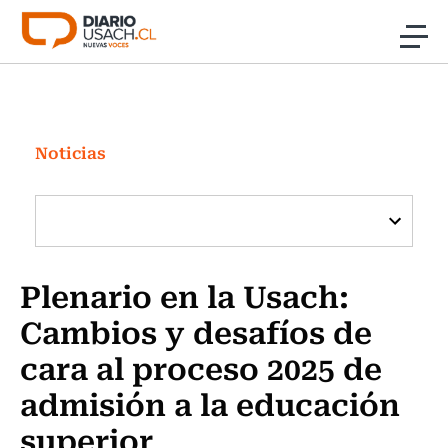
Click acá para ir directamente al contenido
Noticias
Investigación
Noticias
Cultura
Programas Radio y TV Usach
Plenario en la Usach:
Cambios y desafíos de
cara al proceso 2025 de
admisión a la educación
superior