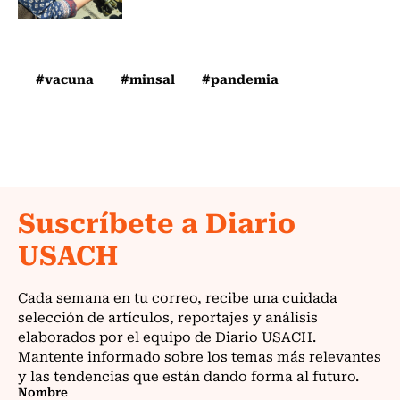
#vacuna
#minsal
#pandemia