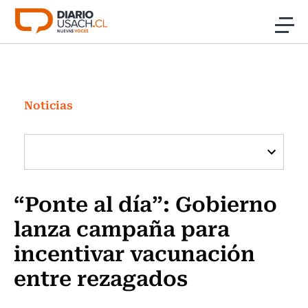
Click acá para ir directamente al contenido
Noticias
Investigación
Noticias
Cultura
Programas Radio y TV Usach
“Ponte al día”: Gobierno
lanza campaña para
incentivar vacunación
entre rezagados