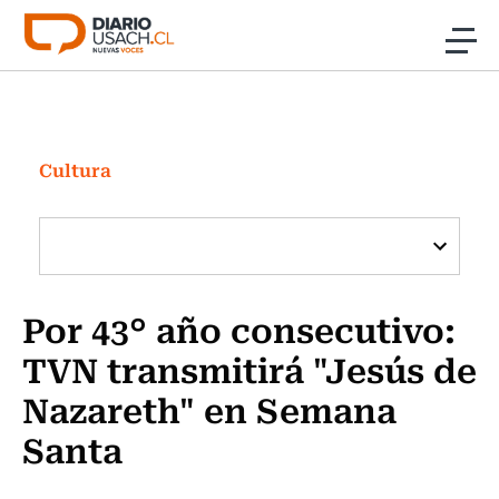
Click acá para ir directamente al contenido
Noticias
Investigación
Cultura
Cultura
Programas Radio y TV Usach
Por 43° año consecutivo:
TVN transmitirá "Jesús de
Nazareth" en Semana
Santa