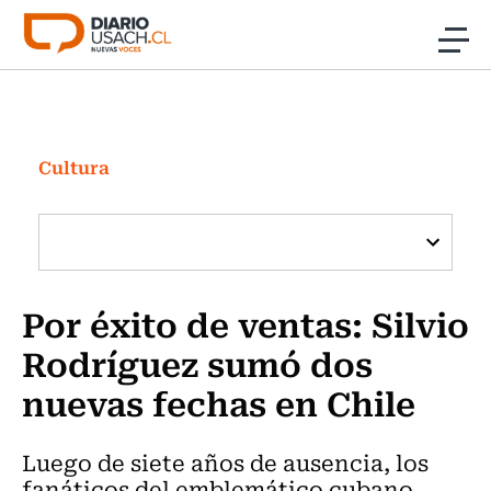
Click acá para ir directamente al contenido
Noticias
Investigación
Cultura
Cultura
Programas Radio y TV Usach
Por éxito de ventas: Silvio
Rodríguez sumó dos
nuevas fechas en Chile
Luego de siete años de ausencia, los
fanáticos del emblemático cubano