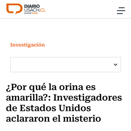
Click acá para ir directamente al contenido
Noticias
Investigación
Investigación
Cultura
Programas Radio y TV Usach
¿Por qué la orina es
amarilla?: Investigadores
de Estados Unidos
aclararon el misterio