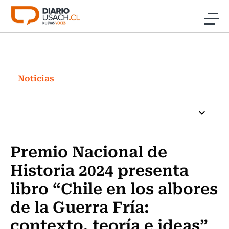
Click acá para ir directamente al contenido
Noticias
Investigación
Noticias
Cultura
Programas Radio y TV Usach
Premio Nacional de
Historia 2024 presenta
libro “Chile en los albores
de la Guerra Fría:
contexto, teoría e ideas”