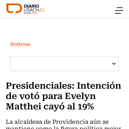
Click acá para ir directamente al contenido
Noticias
Investigación
Noticias
Cultura
Programas Radio y TV Usach
Presidenciales: Intención
de votó para Evelyn
Matthei cayó al 19%
La alcaldesa de Providencia aún se
mantiene como la figura política mejor