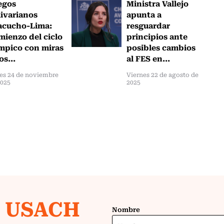
egos
Ministra Vallejo
ivarianos
apunta a
acucho-Lima:
resguardar
ienzo del ciclo
principios ante
mpico con miras
posibles cambios
os...
al FES en...
es 24 de noviembre
Viernes 22 de agosto de
2025
2025