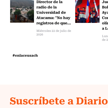
Director de la
Ju
radio de la
Bol
Universidad de
Ay
Atacama: "No hay
Com
registros de que...
olí
a L
Miércoles 22 de julio de
2026
Lun
de 
#enlaceusach