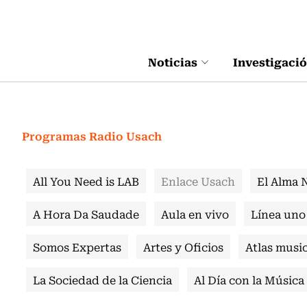
Click acá para ir directamente al contenido
Noticias
Investigaci
Programas Radio Usach
All You Need is LAB
Enlace Usach
El Alma 
A Hora Da Saudade
Aula en vivo
Línea uno
Somos Expertas
Artes y Oficios
Atlas music
La Sociedad de la Ciencia
Al Día con la Música