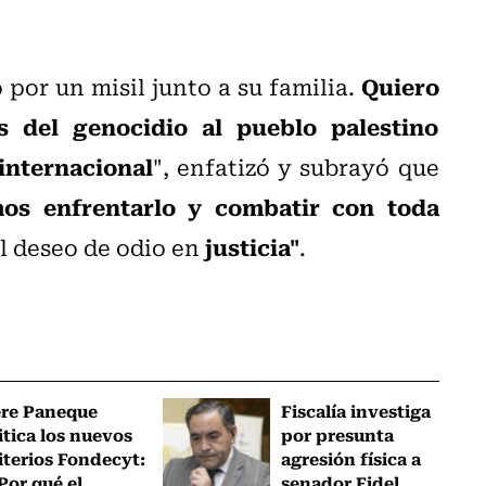
Quiero
por un misil junto a su familia.
 del genocidio al pueblo palestino
 internacional
", enfatizó y subrayó que
os enfrentarlo y combatir con toda
justicia"
l deseo de odio en
.
ere Paneque
Fiscalía investiga
itica los nuevos
por presunta
iterios Fondecyt:
agresión física a
Por qué el
senador Fidel