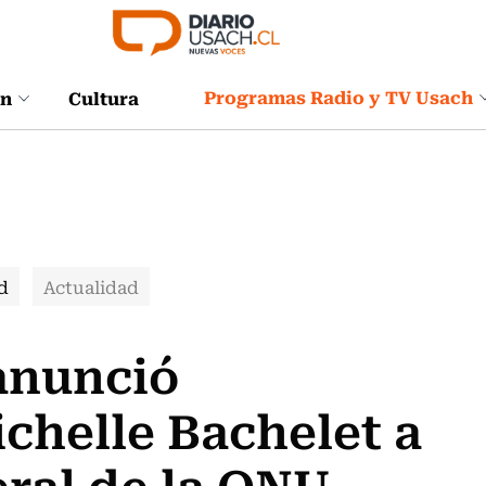
Programas Radio y TV Usach
ón
Cultura
d
Actualidad
anunció
chelle Bachelet a
eral de la ONU