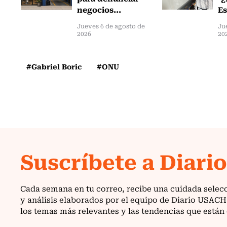
negocios...
Es
Jueves 6 de agosto de
Ju
2026
20
#Gabriel Boric
#ONU