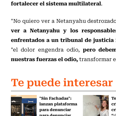
fortalecer el sistema multilateral
.
"No quiero ver a Netanyahu destrozado 
ver a Netanyahu y los responsables
enfrentados a un tribunal de justicia
pero debem
"el dolor engendra odio,
nuestras fuerzas el odio,
transformar e
Te puede interesar
"Sin Fachadas":
T
lanzan plataforma
cr
para denunciar
cr
para denunciar
“¿