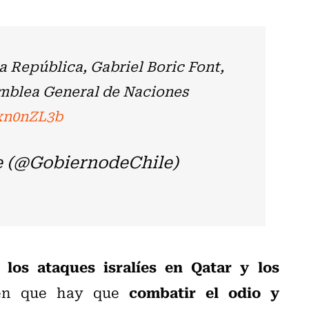
a República, Gabriel Boric Font,
amblea General de Naciones
Xxn0nZL3b
e (@GobiernodeChile)
los ataques isralíes en Qatar y los
combatir el odio y
 en que hay que