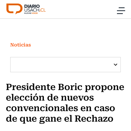
Click acá para ir directamente al contenido
Noticias
Investigación
Noticias
Cultura
Programas Radio y TV Usach
Presidente Boric propone
elección de nuevos
convencionales en caso
de que gane el Rechazo