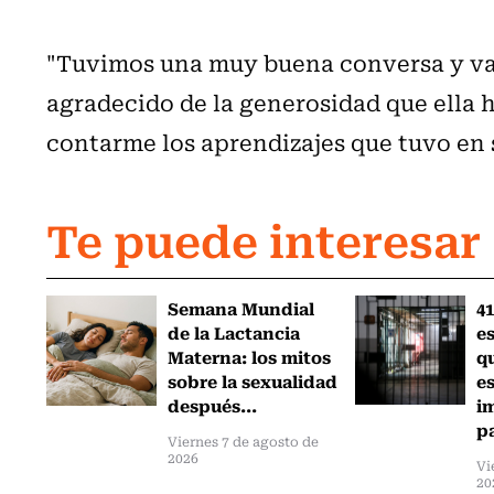
"Tuvimos una muy buena conversa y va
agradecido de la generosidad que ella
contarme los aprendizajes que tuvo en 
Te puede interesar
Semana Mundial
41
de la Lactancia
es
Materna: los mitos
q
sobre la sexualidad
e
después...
i
pa
Viernes 7 de agosto de
2026
Vi
20