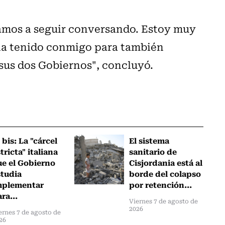
mos a seguir conversando. Estoy muy
 ha tenido conmigo para también
sus dos Gobiernos", concluyó.
 bis: La "cárcel
El sistema
tricta" italiana
sanitario de
ue el Gobierno
Cisjordania está al
studia
borde del colapso
mplementar
por retención...
ra...
Viernes 7 de agosto de
2026
ernes 7 de agosto de
26