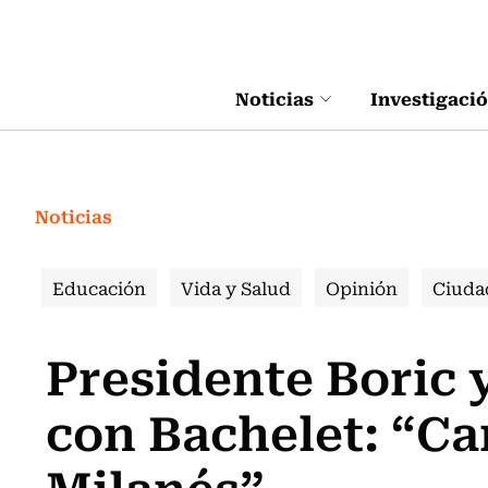
Click acá para ir directamente al contenido
Noticias
Investigaci
Noticias
Educación
Vida y Salud
Opinión
Ciuda
Presidente Boric 
con Bachelet: “C
Milanés”