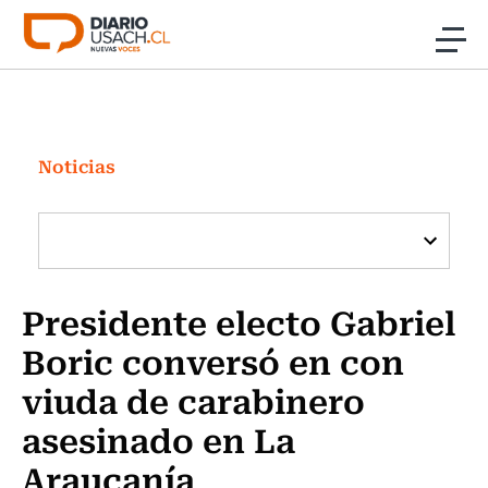
Click acá para ir directamente al contenido
Noticias
Investigación
Noticias
Cultura
Programas Radio y TV Usach
Presidente electo Gabriel
Boric conversó en con
viuda de carabinero
asesinado en La
Araucanía