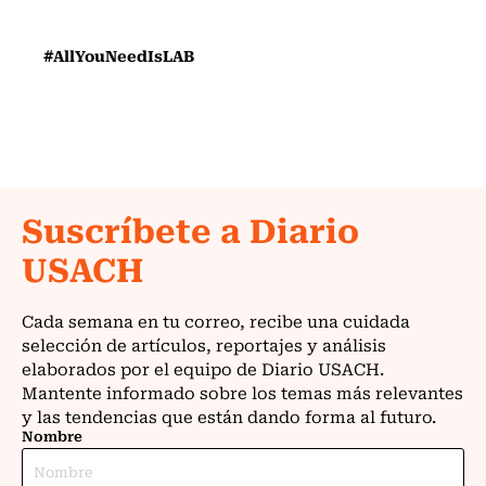
#AllYouNeedIsLAB