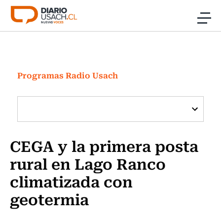
Click acá para ir directamente al contenido
Noticias
Investigación
Programas Radio Usach
Cultura
Programas Radio y TV Usach
CEGA y la primera posta
rural en Lago Ranco
climatizada con
geotermia