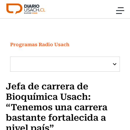
Click acá para ir directamente al contenido
Noticias
Investigación
Programas Radio Usach
Cultura
Programas Radio y TV Usach
Jefa de carrera de
Bioquímica Usach:
“Tenemos una carrera
bastante fortalecida a
nivel país”