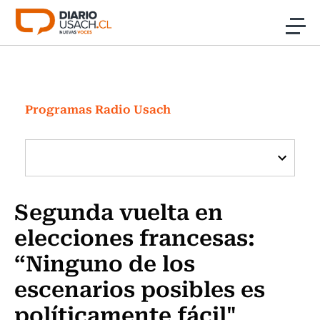
Click acá para ir directamente al contenido
Noticias
Investigación
Programas Radio Usach
Cultura
Programas Radio y TV Usach
Segunda vuelta en
elecciones francesas:
“Ninguno de los
escenarios posibles es
políticamente fácil"