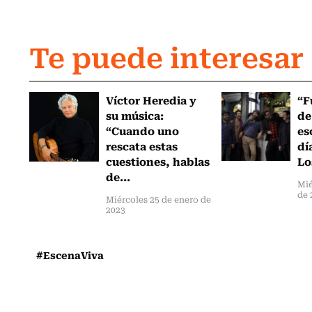
Te puede interesar
Víctor Heredia y
“F
su música:
de
“Cuando uno
es
rescata estas
dí
cuestiones, hablas
Lo
de...
Mié
de 
Miércoles 25 de enero de
2023
#EscenaViva