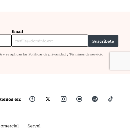
guenos en:
Comercial
Servel