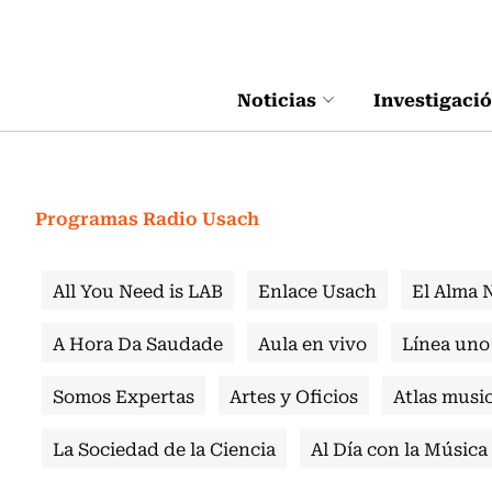
Click acá para ir directamente al contenido
Noticias
Investigaci
Programas Radio Usach
All You Need is LAB
Enlace Usach
El Alma 
A Hora Da Saudade
Aula en vivo
Línea uno
Somos Expertas
Artes y Oficios
Atlas music
La Sociedad de la Ciencia
Al Día con la Música