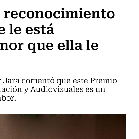
r reconocimiento
e le está
mor que ella le
or Jara comentó que este Premio
tación y Audiovisuales es un
abor.