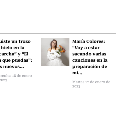
uiste un trozo
María Colores:
 hielo en la
“Voy a estar
carcha” y “El
sacando varias
a que puedas”:
canciones en la
s nuevos...
preparación de
mi...
rcoles 18 de enero
2023
Martes 17 de enero de
2023