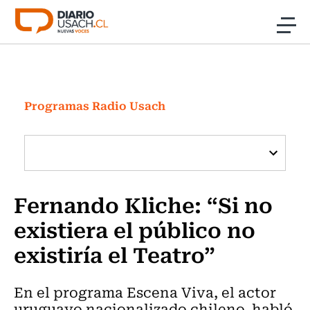
Click acá para ir directamente al contenido
Noticias
Investigación
Programas Radio Usach
Cultura
Programas Radio y TV Usach
Fernando Kliche: “Si no
existiera el público no
existiría el Teatro”
En el programa Escena Viva, el actor
uruguayo nacionalizado chileno, habló