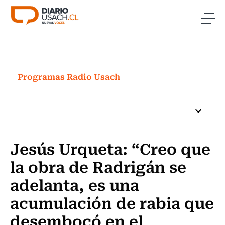
Click acá para ir directamente al contenido
Noticias
Investigación
Programas Radio Usach
Cultura
Programas Radio y TV Usach
Jesús Urqueta: “Creo que
la obra de Radrigán se
adelanta, es una
acumulación de rabia que
desembocó en el