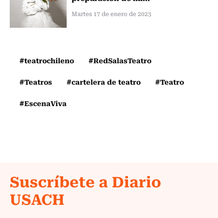
Martes 17 de enero de 2023
#teatrochileno
#RedSalasTeatro
#Teatros
#cartelera de teatro
#Teatro
#EscenaViva