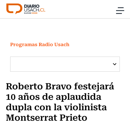
Click acá para ir directamente al contenido
Noticias
Investigación
Programas Radio Usach
Cultura
Programas Radio y TV Usach
Roberto Bravo festejará
10 años de aplaudida
dupla con la violinista
Montserrat Prieto