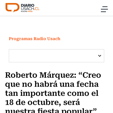
Click acá para ir directamente al contenido
Noticias
Investigación
Programas Radio Usach
Cultura
Programas Radio y TV Usach
Roberto Márquez: “Creo
que no habrá una fecha
tan importante como el
18 de octubre, será
nuestra fiesta popular”