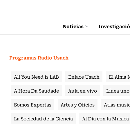
Click acá para ir directamente al contenido
Noticias
Investigaci
Programas Radio Usach
All You Need is LAB
Enlace Usach
El Alma 
A Hora Da Saudade
Aula en vivo
Línea uno
Somos Expertas
Artes y Oficios
Atlas music
La Sociedad de la Ciencia
Al Día con la Música