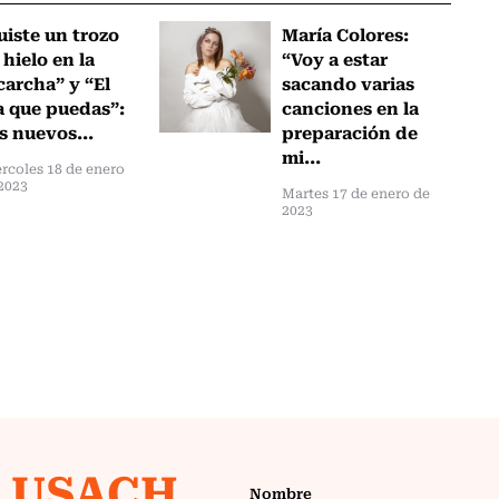
uiste un trozo
María Colores:
 hielo en la
“Voy a estar
carcha” y “El
sacando varias
a que puedas”:
canciones en la
s nuevos...
preparación de
mi...
rcoles 18 de enero
2023
Martes 17 de enero de
2023