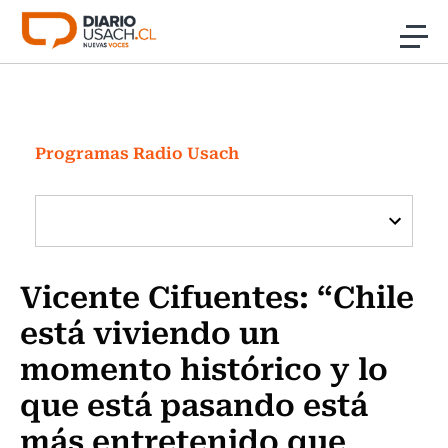
Click acá para ir directamente al contenido
Noticias
Investigación
Programas Radio Usach
Cultura
Programas Radio y TV Usach
Vicente Cifuentes: “Chile
está viviendo un
momento histórico y lo
que está pasando está
más entretenido que