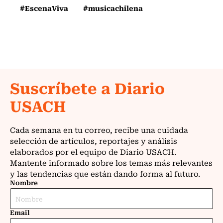
#EscenaViva
#musicachilena