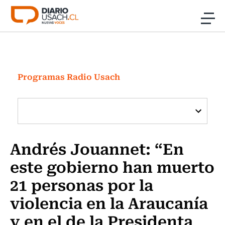
Click acá para ir directamente al contenido
Noticias
Investigación
Programas Radio Usach
Cultura
Programas Radio y TV Usach
Andrés Jouannet: “En
este gobierno han muerto
21 personas por la
violencia en la Araucanía
y en el de la Presidenta