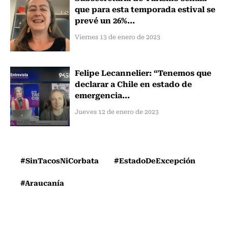
que para esta temporada estival se
prevé un 26%...
Viernes 13 de enero de 2023
Felipe Lecannelier: “Tenemos que
declarar a Chile en estado de
emergencia...
Jueves 12 de enero de 2023
#SinTacosNiCorbata
#EstadoDeExcepción
#Araucanía