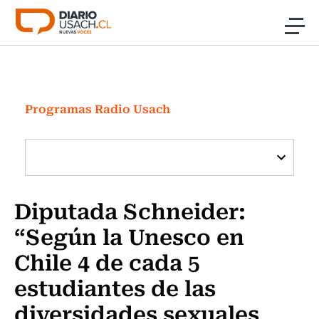
Click acá para ir directamente al contenido
Noticias
Investigación
Programas Radio Usach
Cultura
Programas Radio y TV Usach
Diputada Schneider:
“Según la Unesco en
Chile 4 de cada 5
estudiantes de las
diversidades sexuales