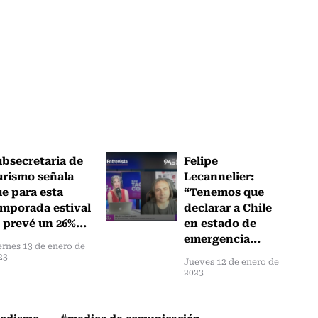
bsecretaria de
Felipe
urismo señala
Lecannelier:
e para esta
“Tenemos que
emporada estival
declarar a Chile
 prevé un 26%...
en estado de
emergencia...
ernes 13 de enero de
23
Jueves 12 de enero de
2023
iodismo
#medios de comunicación