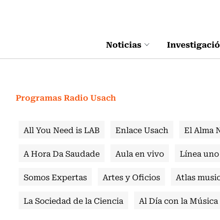
Click acá para ir directamente al contenido
Noticias
Investigaci
Programas Radio Usach
All You Need is LAB
Enlace Usach
El Alma 
A Hora Da Saudade
Aula en vivo
Línea uno
Somos Expertas
Artes y Oficios
Atlas music
La Sociedad de la Ciencia
Al Día con la Música