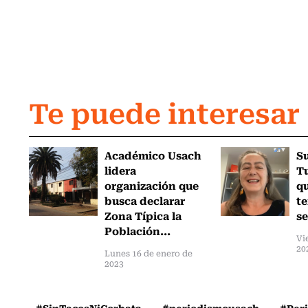
Te puede interesar
Académico Usach
Su
lidera
T
organización que
qu
busca declarar
t
Zona Típica la
se
Población...
Vi
20
Lunes 16 de enero de
2023
#SinTacosNiCorbata
#periodismousach
#Per