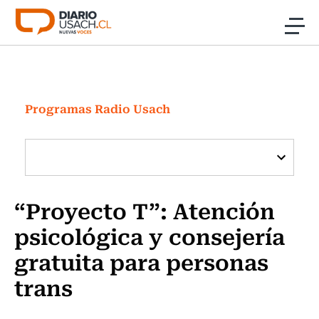
Click acá para ir directamente al contenido
Noticias
Investigación
Programas Radio Usach
Cultura
Programas Radio y TV Usach
“Proyecto T”: Atención
psicológica y consejería
gratuita para personas
trans