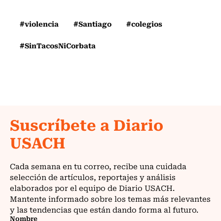
#violencia
#Santiago
#colegios
#SinTacosNiCorbata