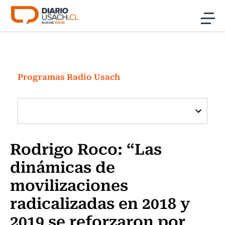
Click acá para ir directamente al contenido
Noticias
Investigación
Programas Radio Usach
Cultura
Programas Radio y TV Usach
Rodrigo Roco: “Las
dinámicas de
movilizaciones
radicalizadas en 2018 y
2019 se reforzaron por