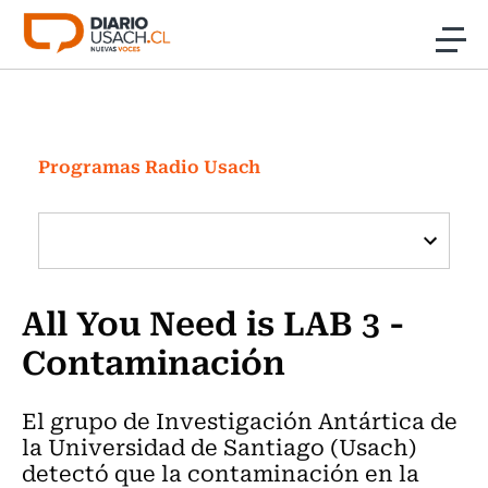
Click acá para ir directamente al contenido
Noticias
Investigación
Programas Radio Usach
Cultura
Programas Radio y TV Usach
All You Need is LAB 3 -
Contaminación
El grupo de Investigación Antártica de
la Universidad de Santiago (Usach)
detectó que la contaminación en la