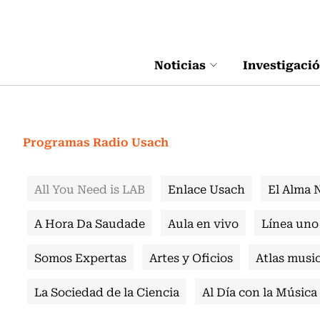
Click acá para ir directamente al contenido
Noticias
Investigaci
Programas Radio Usach
All You Need is LAB
Enlace Usach
El Alma 
A Hora Da Saudade
Aula en vivo
Línea uno
Somos Expertas
Artes y Oficios
Atlas music
La Sociedad de la Ciencia
Al Día con la Música