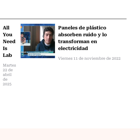
All
Paneles de plástico
You
absorben ruido y lo
Need
transforman en
Is
electricidad
Lab
Viernes 11 de noviembre de 2022
Martes
22 de
abril
de
2025