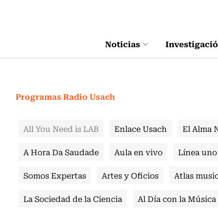
Click acá para ir directamente al contenido
Noticias
Investigaci
Programas Radio Usach
All You Need is LAB
Enlace Usach
El Alma 
A Hora Da Saudade
Aula en vivo
Línea uno
Somos Expertas
Artes y Oficios
Atlas music
La Sociedad de la Ciencia
Al Día con la Música