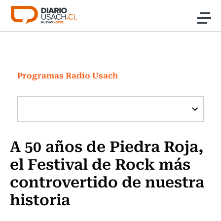
Click acá para ir directamente al contenido
Noticias
Investigación
Programas Radio Usach
Cultura
Programas Radio y TV Usach
A 50 años de Piedra Roja,
el Festival de Rock más
controvertido de nuestra
historia