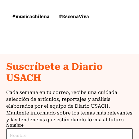
#musicachilena
#EscenaViva