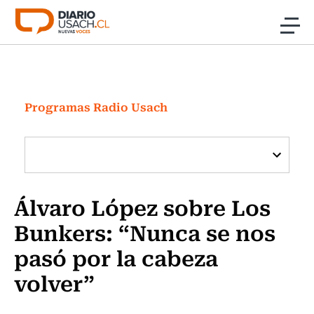
Click acá para ir directamente al contenido
Noticias
Investigación
Programas Radio Usach
Cultura
Programas Radio y TV Usach
Álvaro López sobre Los
Bunkers: “Nunca se nos
pasó por la cabeza
volver”