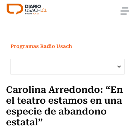
Click acá para ir directamente al contenido
Noticias
Investigación
Programas Radio Usach
Cultura
Programas Radio y TV Usach
Carolina Arredondo: “En
el teatro estamos en una
especie de abandono
estatal”