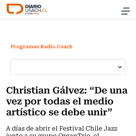
Click acá para ir directamente al contenido
Noticias
Investigación
Programas Radio Usach
Cultura
Programas Radio y TV Usach
Christian Gálvez: “De una
vez por todas el medio
artístico se debe unir”
A días de abrir el Festival Chile Jazz
junto a su grupo OrganTrío, el