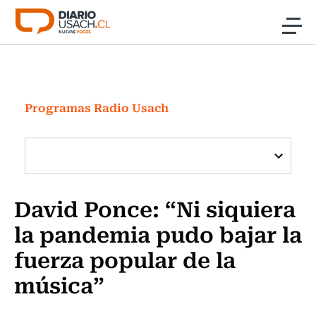
Click acá para ir directamente al contenido
Noticias
Investigación
Programas Radio Usach
Cultura
Programas Radio y TV Usach
David Ponce: “Ni siquiera
la pandemia pudo bajar la
fuerza popular de la
música”