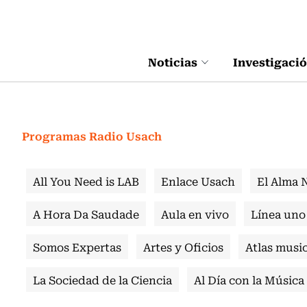
Click acá para ir directamente al contenido
Noticias
Investigaci
Programas Radio Usach
All You Need is LAB
Enlace Usach
El Alma 
A Hora Da Saudade
Aula en vivo
Línea uno
Somos Expertas
Artes y Oficios
Atlas music
La Sociedad de la Ciencia
Al Día con la Música