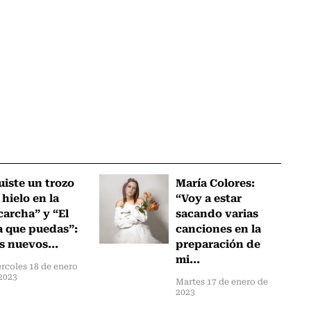
uiste un trozo
María Colores:
 hielo en la
“Voy a estar
carcha” y “El
sacando varias
a que puedas”:
canciones en la
s nuevos...
preparación de
mi...
rcoles 18 de enero
2023
Martes 17 de enero de
2023