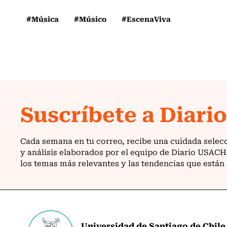
#Música
#Músico
#EscenaViva
Universidad de Santiago de Chile