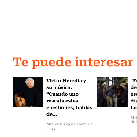
Te puede interesar
Víctor Heredia y
“F
su música:
de
“Cuando uno
es
rescata estas
dí
cuestiones, hablas
Lo
de...
Mié
de 
Miércoles 25 de enero de
2023