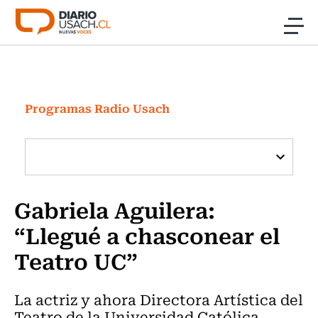
Click acá para ir directamente al contenido
Noticias
Investigación
Programas Radio Usach
Cultura
Programas Radio y TV Usach
Gabriela Aguilera:
“Llegué a chasconear el
Teatro UC”
La actriz y ahora Directora Artística del
Teatro de la Universidad Católica,