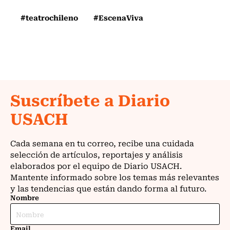
#teatrochileno
#EscenaViva